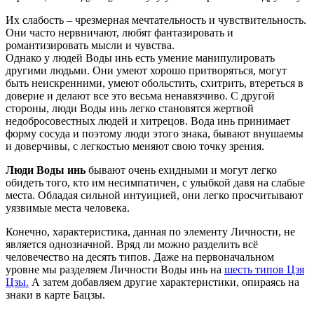
Их слабость – чрезмерная мечтательность и чувствительность.
Они часто нервничают, любят фантазировать и
романтизировать мысли и чувства.
Однако у людей Воды инь есть умение манипулировать
другими людьми. Они умеют хорошо притворяться, могут
быть неискренними, умеют обольстить, схитрить, втереться в
доверие и делают все это весьма ненавязчиво. С другой
стороны, люди Воды инь легко становятся жертвой
недобросовестных людей и хитрецов. Вода инь принимает
форму сосуда и поэтому люди этого знака, бывают внушаемы
и доверчивы, с легкостью меняют свою точку зрения.
Люди Воды инь
бывают очень ехидными и могут легко
обидеть того, кто им несимпатичен, с улыбкой давя на слабые
места. Обладая сильной интуицией, они легко просчитывают
уязвимые места человека.
Конечно, характеристика, данная по элементу Личности, не
является однозначной. Вряд ли можно разделить всё
человечество на десять типов. Даже на первоначальном
уровне мы разделяем Личности Воды инь на
шесть типов Цзя
Цзы.
А затем добавляем другие характеристики, опираясь на
знаки в карте Бацзы.