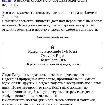
Бацзы
. В верхней строке в столбце День будет стоять
иероглиф.
Это и есть элемент Личности. Там так и написано Элемент
Личности.
Описание элемента Личности дает нам первоначальный образ
человека. Затем добавляются другие параметры карты, но
отталкиваемся мы в первую очередь от элемента Личности.
Характеристика Воды инь.
癸
Название иероглифа Гуй (Gui)
Элемент Вода
Полярность Инь
Образ: облако, капли дождя, роса.
Люди Воды инь
идеалисты, имеют творческое начало.
Наделены природной мудростью, проницательны. Умеют
вдохновлять других. Всегда с радостью воспринимают новые
идеи. Но не переносят рутину. Когда дело доходит до
воплощения их идей, могут потерять интерес, если дело
требует монотонной деятельности.
Их стихия это абстракция, идея, смесь логики и фантазии,
логики и интуиции, логики и воображения.