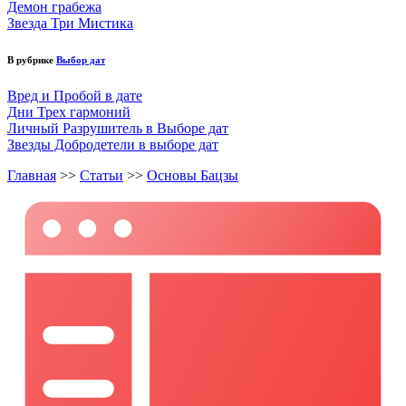
Демон грабежа
Звезда Три Мистика
В рубрике
Выбор дат
Вред и Пробой в дате
Дни Трех гармоний
Личный Разрушитель в Выборе дат
Звезды Добродетели в выборе дат
Главная
>>
Статьи
>>
Основы Бацзы