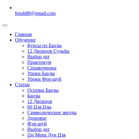
fensh88@gmail.com
Главная
Обучение
Курсы по Бацзы
12 Дворцов Судьбы
Выбор дат
Практикум
Справочники
Уроки Бацзы
Уроки Фен-шуй
Статьи
Основы Бацзы
Бацзы
12 Дворцов
60 Цзя Цзы
Символические звезды
Здоровье
Фэн-шуй
Выбор дат
Ци Мень Дун Цзя