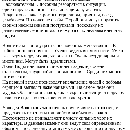
Наблюдательны. Способны разобраться в ситуации,
ориентируясь на незначительные детали, мелочи.
Люди этого знака скромны, терпеливы, приятны, всегда
улыбаются. Но вовсе не слабы. Порой они могут поразить
своими неожиданными поступками, поскольку их
решительные действия мало вяжутся с их нежным внешним
видом.
Волнительны и внутренне неспокойны. Непостоянны. В
работе не терпят рутины. Умеют видеть возможности. Умеют
разглядеть в других людях таланты. Очень неординарны и
мистичны. Могут быть идеалистами.
Люди Воды инь имеют спокойный характер, очень
старательны, трудолюбивы и выносливы. Среди них много
интровертов.
На первый взгляд производят впечатление людей с добрым
сердцем и выглядят даже наивными. На самом деле они
мудры. Обычно они знают, как раскрыть потенциал в другом
человеке и делают это тактично и аккуратно.
У людей
Воды инь
часто очень изменчивое настроение, и
предсказать их ответы или действия обычно сложно.
Постоянство не принадлежит к числу сильных черт их
характера. В данный момент они ведут себя определенным
образом, а в следующую минуту уже совершенно по-другому.