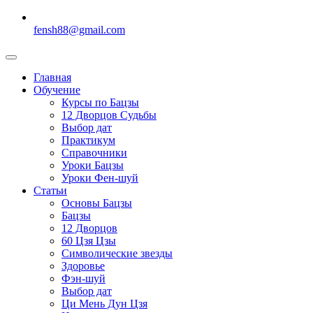
fensh88@gmail.com
Главная
Обучение
Курсы по Бацзы
12 Дворцов Судьбы
Выбор дат
Практикум
Справочники
Уроки Бацзы
Уроки Фен-шуй
Статьи
Основы Бацзы
Бацзы
12 Дворцов
60 Цзя Цзы
Символические звезды
Здоровье
Фэн-шуй
Выбор дат
Ци Мень Дун Цзя