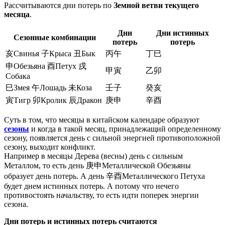
Рассчитываются дни потерь по
Земной ветви текущего
месяца
.
Дни
Дни истинных
Сезонные комбинации
потерь
потерь
亥
Свинья
子
Крыса
丑
Бык
丙午
丁巳
申
Обезьяна
酉
Петух
戌
甲寅
乙卯
Собака
巳
Змея
午
Лошадь
未
Коза
壬子
癸亥
寅
Тигр
卯
Кролик
辰
Дракон
庚申
辛酉
Суть в том, что месяцы в китайском календаре образуют
сезоны
и когда в такой месяц, принадлежащий определенному
сезону, появляется день с сильной энергией противоположной
сезону, выходит конфликт.
Например в месяцы Дерева (весны) день с сильным
Металлом, то есть день
庚申
Металлической Обезьяны
образует день потерь. А день
辛酉
Металлического Петуха
будет днем истинных потерь. А потому что нечего
противостоять начальству, то есть идти поперек энергии
сезона.
Дни потерь и истинных потерь считаются