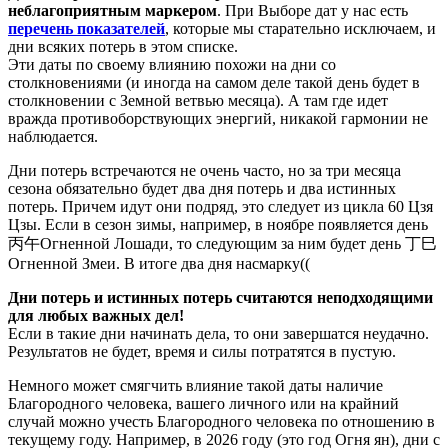
неблагоприятным маркером
. При Выборе дат у нас есть
перечень показателей
, которые мы старательно исключаем, и
дни всяких потерь в этом списке.
Эти даты по своему влиянию похожи на дни со
столкновениями (и иногда на самом деле такой день будет в
столкновении с Земной ветвью месяца). А там где идет
вражда противоборствующих энергий, никакой гармонии не
наблюдается.
Дни потерь встречаются не очень часто, но за три месяца
сезона обязательно будет два дня потерь и два истинных
потерь. Причем идут они подряд, это следует из цикла 60 Цзя
Цзы. Если в сезон зимы, например, в ноябре появляется день
丙午
Огненной Лошади, то следующим за ним будет день
丁巳
Огненной Змеи. В итоге два дня насмарку((
Дни потерь и истинных потерь считаются неподходящими
для любых важных дел!
Если в такие дни начинать дела, то они завершатся неудачно.
Результатов не будет, время и силы потратятся в пустую.
Немного может смягчить влияние такой даты наличие
Благородного человека, вашего личного или на крайний
случай можно учесть Благородного человека по отношению в
текущему году. Например, в 2026 году (это год Огня ян), дни с