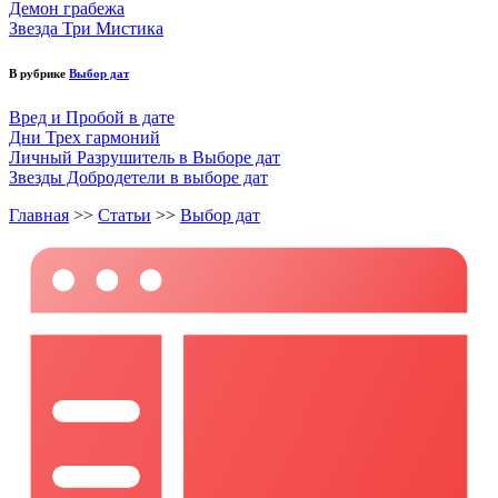
Демон грабежа
Звезда Три Мистика
В рубрике
Выбор дат
Вред и Пробой в дате
Дни Трех гармоний
Личный Разрушитель в Выборе дат
Звезды Добродетели в выборе дат
Главная
>>
Статьи
>>
Выбор дат