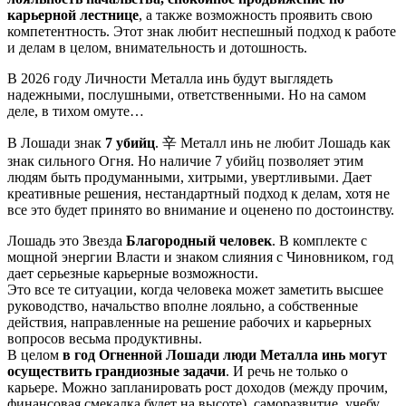
карьерной лестнице
, а также возможность проявить свою
компетентность. Этот знак любит неспешный подход к работе
и делам в целом, внимательность и дотошность.
В 2026 году Личности Металла инь будут выглядеть
надежными, послушными, ответственными. Но на самом
деле, в тихом омуте…
В Лошади знак
7 убийц
.
辛
Металл инь не любит Лошадь как
знак сильного Огня. Но наличие 7 убийц позволяет этим
людям быть продуманными, хитрыми, увертливыми. Дает
креативные решения, нестандартный подход к делам, хотя не
все это будет принято во внимание и оценено по достоинству.
Лошадь это Звезда
Благородный человек
. В комплекте с
мощной энергии Власти и знаком слияния с Чиновником, год
дает серьезные карьерные возможности.
Это все те ситуации, когда человека может заметить высшее
руководство, начальство вполне лояльно, а собственные
действия, направленные на решение рабочих и карьерных
вопросов весьма продуктивны.
В целом
в год Огненной Лошади люди Металла инь могут
осуществить грандиозные задачи
. И речь не только о
карьере. Можно запланировать рост доходов (между прочим,
финансовая смекалка будет на высоте), саморазвитие, учебу.