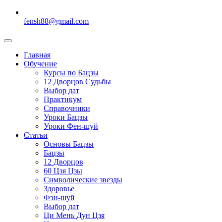
fensh88@gmail.com
Главная
Обучение
Курсы по Бацзы
12 Дворцов Судьбы
Выбор дат
Практикум
Справочники
Уроки Бацзы
Уроки Фен-шуй
Статьи
Основы Бацзы
Бацзы
12 Дворцов
60 Цзя Цзы
Символические звезды
Здоровье
Фэн-шуй
Выбор дат
Ци Мень Дун Цзя