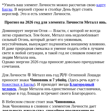
*Узнать ваш элемент Личности можно рассчитав свою
карту
Бацзы
. В верхней строке в столбце День будет стоять
иероглиф. Это и есть элемент Личности.
Прогноз на 2026 год для элемента Личности Металл инь.
Доминирует энергия Огня — Власти, с которой не всегда
легко справиться. Тем более, Металл инь недолюбливает
сильный Огонь, который делает его уязвимым,
неустойчивым, вынуждает подчиняться внешнему влиянию.
И даже природная смекалка и умение подать себя в лучшем
свете в любой ситуации, в такой год не слишком помогает
людям Металла инь.
Однако энергии 2026 года приносят довольно причудливые
сочетания.
Для Личности
辛
Металл инь год
丙
午
Огненной Лошади
приносит знаки
Чиновник и 7 убийц.
(Здесь речь идет о
божествах в Бацзы
). И приходит звезда
Благородный
человек
. Люди Металла инь единственные счастливчики,
которые в год Лошади встречают своего Благородного.
В Небесном стволе стоит знак
Чиновника
.
Знак Чиновника в слиянии с элементом Личности дает
лояльность начальства, спокойное продвижение по