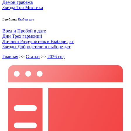
Демон грабежа
Звезда Три Мистика
В рубрике
Выбор дат
Вред и Пробой в дате
Дни Трех гармоний
Личный Разрушитель в Выборе дат
Звезды Добродетели в выборе дат
Главная
>>
Статьи
>>
2026 год