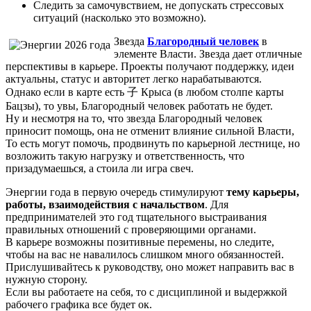
Следить за самочувствием, не допускать стрессовых
ситуаций (насколько это возможно).
Звезда
Благородный человек
в
элементе Власти. Звезда дает отличные
перспективы в карьере. Проекты получают поддержку, идеи
актуальны, статус и авторитет легко нарабатываются.
Однако если в карте есть
子
Крыса (в любом столпе карты
Бацзы), то увы, Благородный человек работать не будет.
Ну и несмотря на то, что звезда Благородный человек
приносит помощь, она не отменит влияние сильной Власти,
То есть могут помочь, продвинуть по карьерной лестнице, но
возложить такую нагрузку и ответственность, что
призадумаешься, а стоила ли игра свеч.
Энергии года в первую очередь стимулируют
тему карьеры,
работы, взаимодействия с начальством
. Для
предпринимателей это год тщательного выстраивания
правильных отношений с проверяющими органами.
В карьере возможны позитивные перемены, но следите,
чтобы на вас не навалилось слишком много обязанностей.
Прислушивайтесь к руководству, оно может направить вас в
нужную сторону.
Если вы работаете на себя, то с дисциплиной и выдержкой
рабочего графика все будет ок.