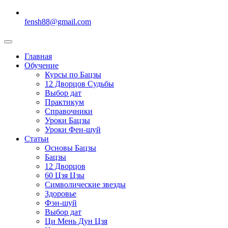
fensh88@gmail.com
Главная
Обучение
Курсы по Бацзы
12 Дворцов Судьбы
Выбор дат
Практикум
Справочники
Уроки Бацзы
Уроки Фен-шуй
Статьи
Основы Бацзы
Бацзы
12 Дворцов
60 Цзя Цзы
Символические звезды
Здоровье
Фэн-шуй
Выбор дат
Ци Мень Дун Цзя