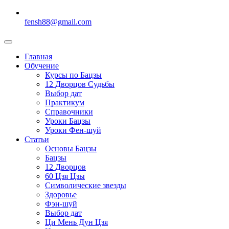
fensh88@gmail.com
Главная
Обучение
Курсы по Бацзы
12 Дворцов Судьбы
Выбор дат
Практикум
Справочники
Уроки Бацзы
Уроки Фен-шуй
Статьи
Основы Бацзы
Бацзы
12 Дворцов
60 Цзя Цзы
Символические звезды
Здоровье
Фэн-шуй
Выбор дат
Ци Мень Дун Цзя