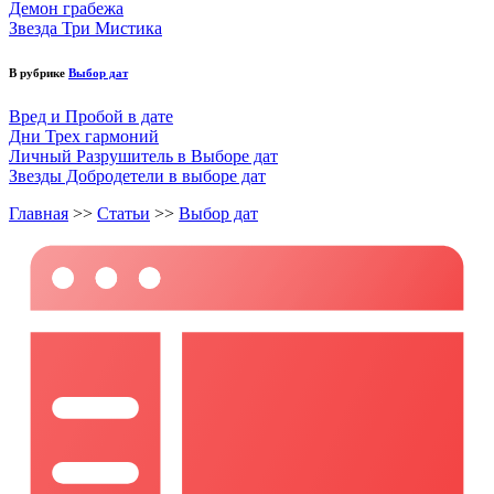
Демон грабежа
Звезда Три Мистика
В рубрике
Выбор дат
Вред и Пробой в дате
Дни Трех гармоний
Личный Разрушитель в Выборе дат
Звезды Добродетели в выборе дат
Главная
>>
Статьи
>>
Выбор дат