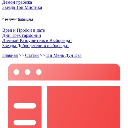
Демон грабежа
Звезда Три Мистика
В рубрике
Выбор дат
Вред и Пробой в дате
Дни Трех гармоний
Личный Разрушитель в Выборе дат
Звезды Добродетели в выборе дат
Главная
>>
Статьи
>>
Ци Мень Дун Цзя