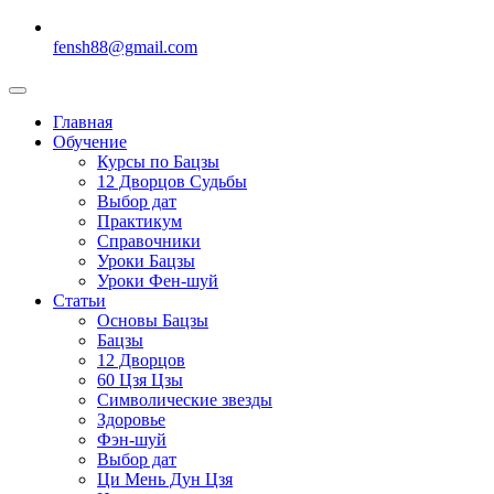
fensh88@gmail.com
Главная
Обучение
Курсы по Бацзы
12 Дворцов Судьбы
Выбор дат
Практикум
Справочники
Уроки Бацзы
Уроки Фен-шуй
Статьи
Основы Бацзы
Бацзы
12 Дворцов
60 Цзя Цзы
Символические звезды
Здоровье
Фэн-шуй
Выбор дат
Ци Мень Дун Цзя