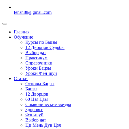
fensh88@gmail.com
Главная
Обучение
Курсы по Бацзы
12 Дворцов Судьбы
Выбор дат
Практикум
Справочники
Уроки Бацзы
Уроки Фен-шуй
Статьи
Основы Бацзы
Бацзы
12 Дворцов
60 Цзя Цзы
Символические звезды
Здоровье
Фэн-шуй
Выбор дат
Ци Мень Дун Цзя