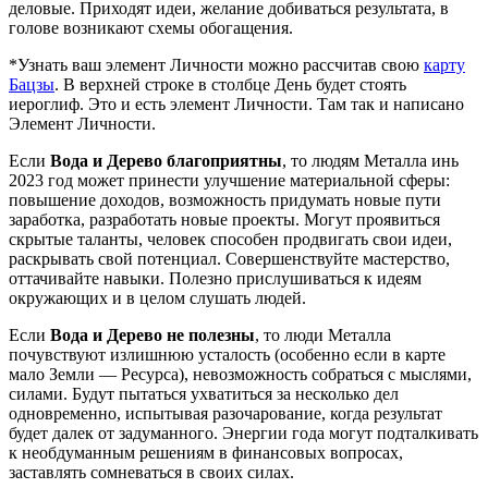
деловые. Приходят идеи, желание добиваться результата, в
голове возникают схемы обогащения.
*Узнать ваш элемент Личности можно рассчитав свою
карту
Бацзы
. В верхней строке в столбце День будет стоять
иероглиф. Это и есть элемент Личности. Там так и написано
Элемент Личности.
Если
Вода и Дерево благоприятны
, то людям Металла инь
2023 год может принести улучшение материальной сферы:
повышение доходов, возможность придумать новые пути
заработка, разработать новые проекты. Могут проявиться
скрытые таланты, человек способен продвигать свои идеи,
раскрывать свой потенциал. Совершенствуйте мастерство,
оттачивайте навыки. Полезно прислушиваться к идеям
окружающих и в целом слушать людей.
Если
Вода и Дерево не полезны
, то люди Металла
почувствуют излишнюю усталость (особенно если в карте
мало Земли — Ресурса), невозможность собраться с мыслями,
силами. Будут пытаться ухватиться за несколько дел
одновременно, испытывая разочарование, когда результат
будет далек от задуманного. Энергии года могут подталкивать
к необдуманным решениям в финансовых вопросах,
заставлять сомневаться в своих силах.