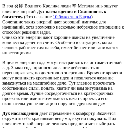
В год
癸
卯
Водного Кролика люди
辛
Металла инь ощутят
влияние энергий
Дух наслаждения и Склонность к
богатству.
(Это название
10 божеств в Бацзы
).
Сочетание таких энергий дает хороший импульс для
начинаний, хотя возможно несколько небрежное отношение к
способам решения задач.
Однако эти энергии дают хорошие шансы на увеличение
количества денег на счете. Особенно в ситуациях, когда
человек работает сам на себя, имеет бизнес или занимается
инвестициями.
В целом энергии года могут настраивать на оптимистичный
лад. Знаки года приносят желание действовать не
перенапрягаясь, но достаточно энергично. Время от времени
могут возникать креативные идеи и появляться желание
замахнуться на масштабное дело. Тут главное просчитать
собственные силы, понять, хватит ли вам энтузиазма на
долгое время. Лучше сосредоточиться на краткосрочных
проектах или иметь возможность начать проект, а его
окончательную реализацию поручить другим людям.
Дух наслаждения
дает стремление к комфорту. Захочется
окружить себя красивыми вещами, вкусно покушать. Под
влиянием такой энергии человек предпочитает выбирать