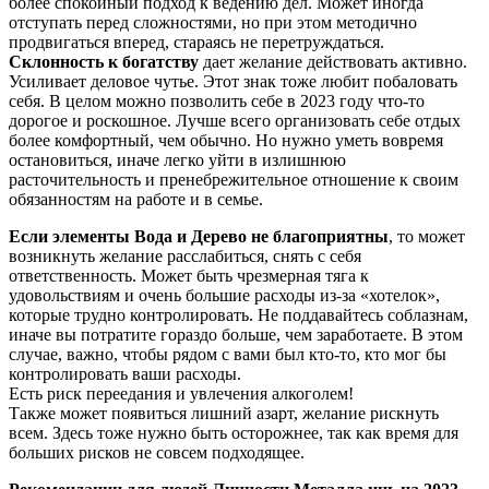
более спокойный подход к ведению дел. Может иногда
отступать перед сложностями, но при этом методично
продвигаться вперед, стараясь не перетруждаться.
Склонность к богатству
дает желание действовать активно.
Усиливает деловое чутье. Этот знак тоже любит побаловать
себя. В целом можно позволить себе в 2023 году что-то
дорогое и роскошное. Лучше всего организовать себе отдых
более комфортный, чем обычно. Но нужно уметь вовремя
остановиться, иначе легко уйти в излишнюю
расточительность и пренебрежительное отношение к своим
обязанностям на работе и в семье.
Если элементы Вода и Дерево не благоприятны
, то может
возникнуть желание расслабиться, снять с себя
ответственность. Может быть чрезмерная тяга к
удовольствиям и очень большие расходы из-за «хотелок»,
которые трудно контролировать. Не поддавайтесь соблазнам,
иначе вы потратите гораздо больше, чем заработаете. В этом
случае, важно, чтобы рядом с вами был кто-то, кто мог бы
контролировать ваши расходы.
Есть риск переедания и увлечения алкоголем!
Также может появиться лишний азарт, желание рискнуть
всем. Здесь тоже нужно быть осторожнее, так как время для
больших рисков не совсем подходящее.